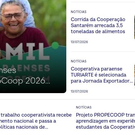
NOTÍCIAS
Corrida da Cooperação
Santarém arrecada 3,5
toneladas de alimentos
13/07/2026
NOTÍCIAS
nses
Cooperativa paraense
TURIARTE é selecionada
ioCoop 2026
para Jornada Exportadora
e levará o artesanato
 cooperativismo
13/07/2026
amazônico a Paris
NOTÍCIAS
trabalho cooperativista recebe
Projeto PROPECOOP tra
ento nacional e passa a
aprendizagem em experiê
líticas nacionais de
estudantes da Cooperati
imento regional
Catarina Huber em Sant