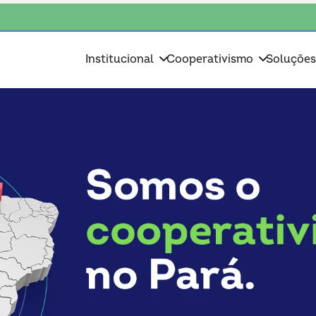
ha o coop • escolha consciente, escolha o coop • escolha consciente, es
Institucional
Cooperativismo
Soluçõe