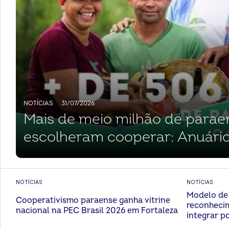
NOTÍCIAS
31/07/2026
Mais de meio milhão de parae
escolheram cooperar: Anuár
confirma avanço histórico do
no Pará
NOTÍCIAS
NOTÍCIAS
Modelo de 
Cooperativismo paraense ganha vitrine
reconhecim
nacional na PEC Brasil 2026 em Fortaleza
integrar po
desenvolv