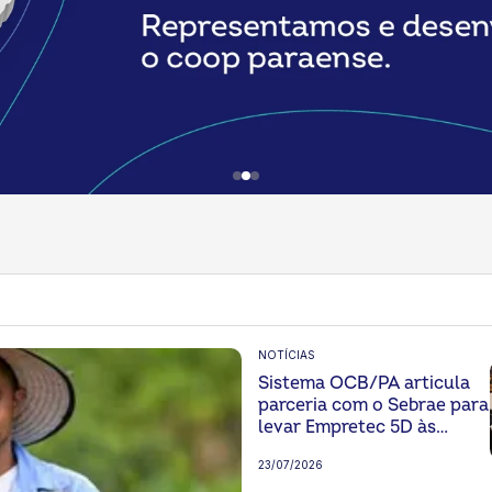
NOTÍCIAS
Sistema OCB/PA articula
parceria com o Sebrae para
levar Empretec 5D às
lideranças do
23/07/2026
cooperativismo paraense