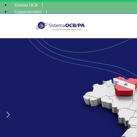
Sistema OCB
Cooperativismo
escolha consciente, escol
SomosCoop