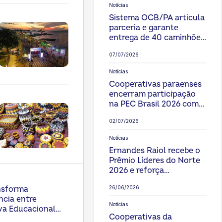
Notícias
Sistema OCB/PA articula
parceria e garante
entrega de 40 caminhões
para fortalecer
07/07/2026
cooperativas no Pará
Notícias
Cooperativas paraenses
encerram participação
na PEC Brasil 2026 com
balanço positivo e
02/07/2026
prospecções de negócios
Notícias
Ernandes Raiol recebe o
Prêmio Líderes do Norte
2026 e reforça
protagonismo do
nsforma
26/06/2026
cooperativismo paraense
ncia entre
Notícias
va Educacional
Cooperativas da
arém