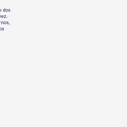
o dos
vez.
rnos,
os