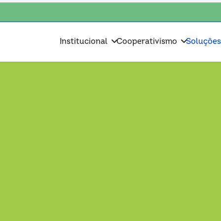
sciente, escolha o coop • escolha consciente, escolha o coop • escolha 
Institucional
Cooperativismo
Soluçõe