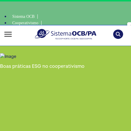
Sistema OCB
Cooperativismo
 • escolha consciente, escolha o coop • escolha consciente, escolha o c
SomosCoop
Pesquisa
Boas práticas ESG no cooperativismo