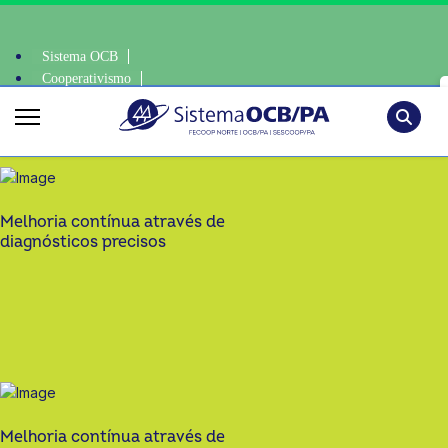
Sistema OCB
Cooperativismo
, escolha o coop • escolha consciente, escolha o coop • escolha conscie
SomosCoop
Pesquisa
Melhoria contínua através de
diagnósticos precisos
Melhoria contínua através de