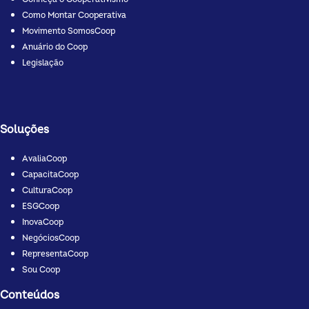
Como Montar Cooperativa
Movimento SomosCoop
Anuário do Coop
Legislação
Soluções
AvaliaCoop
CapacitaCoop
CulturaCoop
ESGCoop
InovaCoop
NegóciosCoop
RepresentaCoop
Sou Coop
Conteúdos