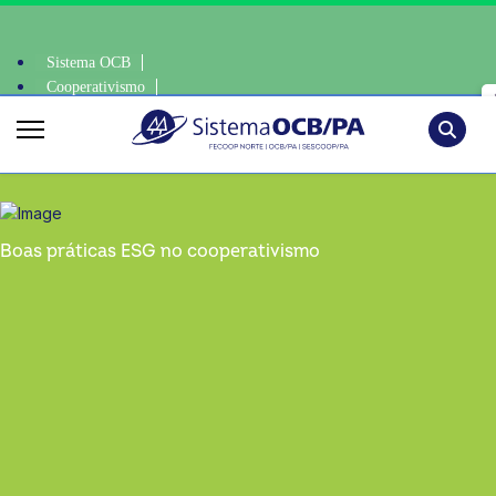
Sistema OCB
Cooperativismo
escolha consciente, escolha o coop • escolha consciente, escolha o coop
SomosCoop
Pesquisa
Boas práticas ESG no cooperativismo