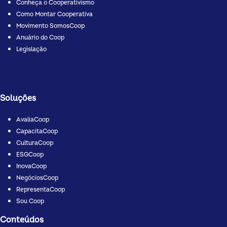
Conheça o Cooperativismo
Como Montar Cooperativa
Movimento SomosCoop
Anuário do Coop
Legislação
Soluções
AvaliaCoop
CapacitaCoop
CulturaCoop
ESGCoop
InovaCoop
NegóciosCoop
RepresentaCoop
Sou Coop
Conteúdos