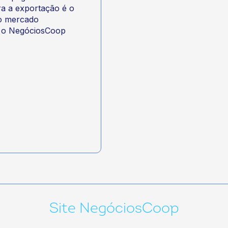
ra a exportação é o
 o mercado
e o NegóciosCoop
Site NegóciosCoop