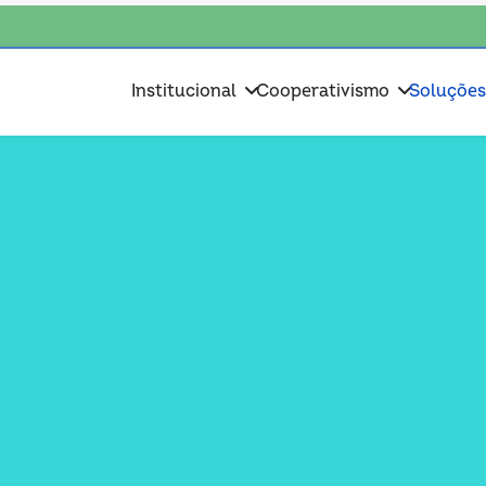
coop • escolha consciente, escolha o coop • escolha consciente, escolha
Institucional
Cooperativismo
Soluçõe