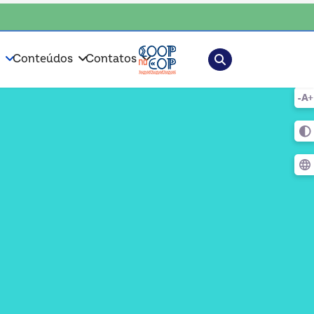
 o coop • escolha consciente, escolha o coop
Pesquisar
s
Conteúdos
Contatos