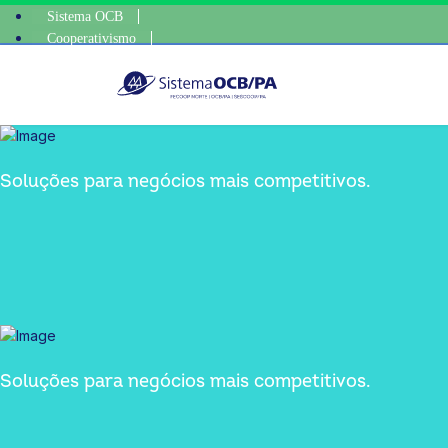
Sistema OCB
Cooperativismo
p • escolha consciente, escolha o coop • escolha consciente, escolha o 
SomosCoop
Soluções para negócios mais competitivos.
Soluções para negócios mais competitivos.