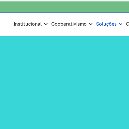
scolha consciente, escolha o coop • escolha consciente, escolha o coop 
Institucional
Cooperativismo
Soluções
C