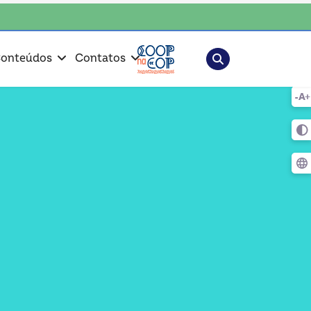
• escolha consciente, escolha o coop
Pesquisar
onteúdos
Contatos