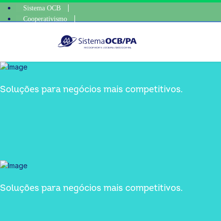
Sistema OCB
Cooperativismo
lha consciente, escolha o coop • escolha consciente, escolha o coop • e
SomosCoop
Soluções para negócios mais competitivos.
Soluções para negócios mais competitivos.