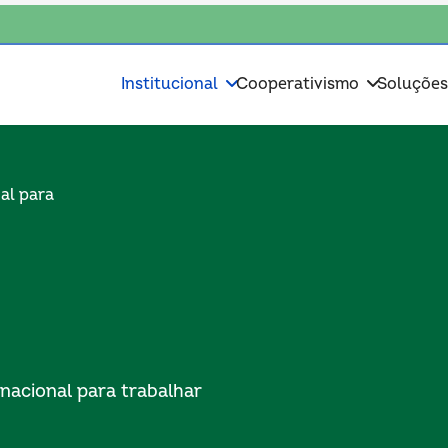
colha o coop • escolha consciente, escolha o coop • escolha consciente,
Institucional
Cooperativismo
Soluçõe
al para
nacional para trabalhar