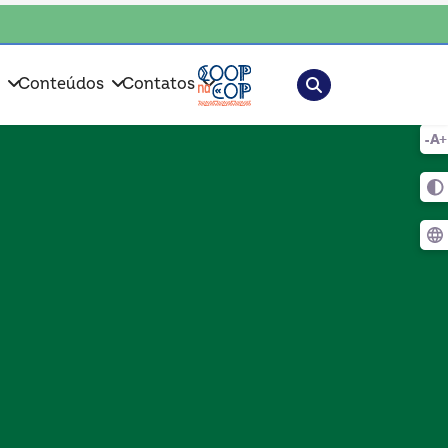
 escolha o coop • escolha consciente, escolha o coop • escolha conscien
Pesquisar
s
Conteúdos
Contatos