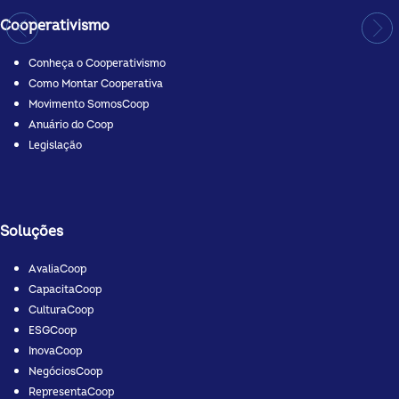
Cooperativismo
Conheça o Cooperativismo
Como Montar Cooperativa
Movimento SomosCoop
Anuário do Coop
Legislação
Soluções
AvaliaCoop
CapacitaCoop
CulturaCoop
ESGCoop
InovaCoop
NegóciosCoop
RepresentaCoop