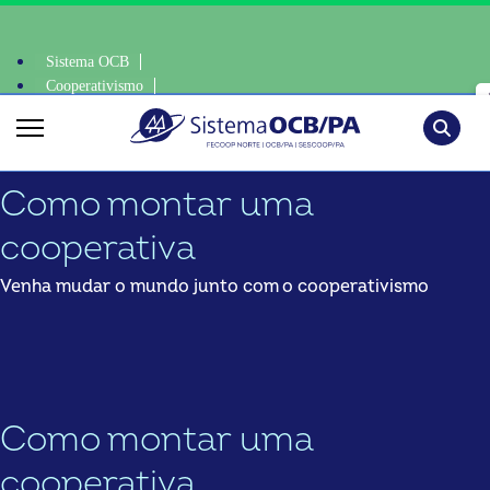
Sistema OCB
Cooperativismo
ciente, escolha o coop • escolha consciente, escolha o coop • escolha c
SomosCoop
Pesquisa
Como montar uma
cooperativa
Venha mudar o mundo junto com o cooperativismo
Como montar uma
cooperativa