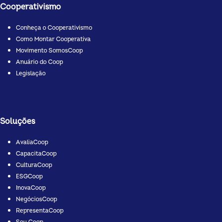
Cooperativismo
Conheça o Cooperativismo
Como Montar Cooperativa
Movimento SomosCoop
Anuário do Coop
Legislação
Soluções
AvaliaCoop
CapacitaCoop
CulturaCoop
ESGCoop
InovaCoop
NegóciosCoop
RepresentaCoop