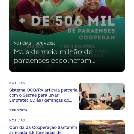
NOTÍCIAS
31/07/2026
Mais de meio milhão de
paraenses escolheram
cooperar: AnuárioCoop 2026
confirma avanço histórico do
NOTÍCIAS
cooperativismo no Pará
Sistema OCB/PA articula parceria
com o Sebrae para levar
Empretec 5D às lideranças do
cooperativismo paraense
23/07/2026
NOTÍCIAS
Corrida da Cooperação Santarém
arrecada 3,5 toneladas de