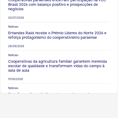
Cooperativas paraenses encerram participação na PEC
Brasil 2026 com balanço positivo e prospecções de
negócios
02/07/2026
Notícias
Ernandes Raiol recebe o Prêmio Líderes do Norte 2026 e
reforça protagonismo do cooperativismo paraense
26/06/2026
Notícias
Cooperativas da agricultura familiar garantem merenda
escolar de qualidade e transformam vidas do campo à
sala de aula
11/06/2026
Notícias
Plataforma CapacitaCoop democratiza o ensino e
fortalece a qualificação das cooperativas no Pará
08/06/2026
Notícias