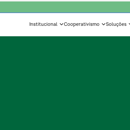
nte, escolha o coop • escolha consciente, escolha o coop • escolha cons
Institucional
Cooperativismo
Soluções