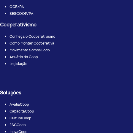
OCB/PA
SESCOOP/PA
Cooperativismo
Conheça o Cooperativismo
Como Montar Cooperativa
Movimento SomosCoop
Anuário do Coop
Legislação
Soluções
AvaliaCoop
CapacitaCoop
CulturaCoop
ESGCoop
InovaCoop