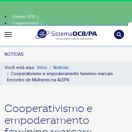
Sistema OCB
Cooperativismo
oop • escolha consciente, escolha o coop • escolha consciente, escolha 
SomosCoop
Pesquisa
NOTÍCIAS
Você está aqui:
Início
Notícias
Cooperativismo e empoderamento feminino marcam
Encontro de Mulheres na ALEPA
Cooperativismo e
empoderamento