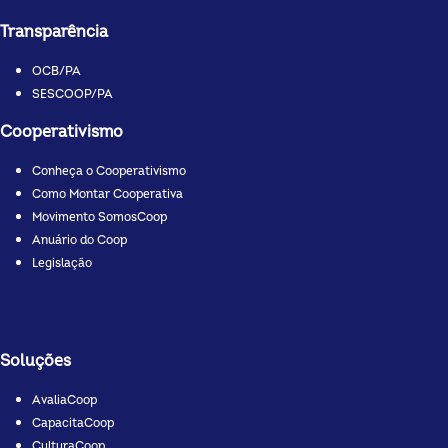
Transparência
OCB/PA
SESCOOP/PA
Cooperativismo
Conheça o Cooperativismo
Como Montar Cooperativa
Movimento SomosCoop
Anuário do Coop
Legislação
Soluções
AvaliaCoop
CapacitaCoop
CulturaCoop