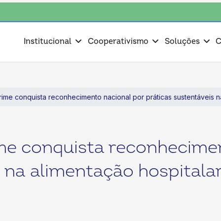
o coop • escolha consciente, escolha o coop • escolha consciente, escol
Institucional
Cooperativismo
Soluções
C
rime conquista reconhecimento nacional por práticas sustentáveis n
me conquista reconhecimen
s na alimentação hospitala