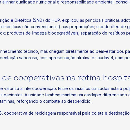
alinhar qualidade nutricional e responsabilidade ambiental, conso
trição e Dietética (SND) do HUP, explicou as principais práticas ad
as alimentícias não convencionais) nas preparações; uso de óleo de 
e inox; produtos de limpeza biodegradáveis; separação de resíduos 
onhecimento técnico, mas chegam diretamente ao bem-estar dos pac
entação saborosa, com apresentação atrativa e saudável, com per
de cooperativas na rotina hospit
me valoriza a intercooperação. Entre os insumos utilizados está a 
s pacientes. A unidade também mantém um cardápio diferenciado qu
taminas, reforçando o combate ao desperdício.
, cooperativa de reciclagem responsável pela coleta e destinação