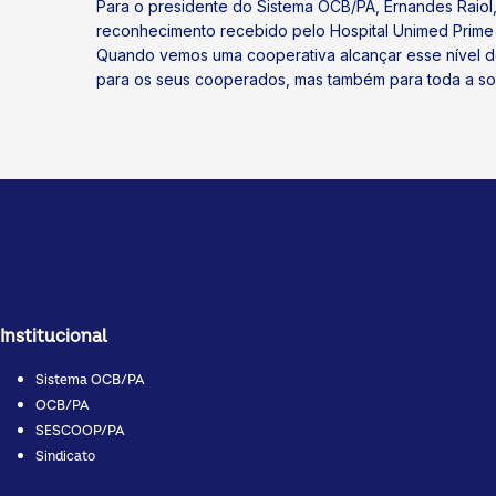
Para o presidente do Sistema OCB/PA, Ernandes Raio
reconhecimento recebido pelo Hospital Unimed Prime 
Quando vemos uma cooperativa alcançar esse nível de
para os seus cooperados, mas também para toda a so
Institucional
Sistema OCB/PA
OCB/PA
SESCOOP/PA
Sindicato