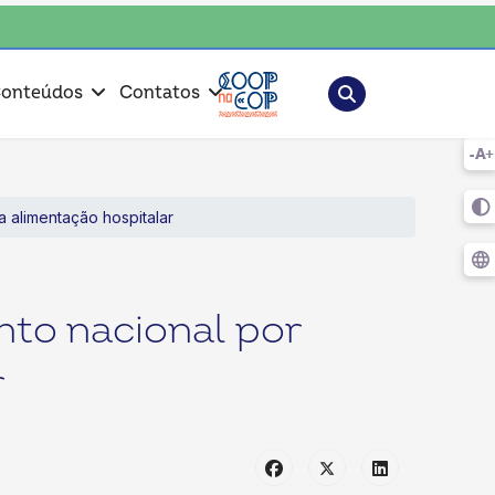
ha o coop • escolha consciente, escolha o coop • escolha consciente, e
Pesquisar
onteúdos
Contatos
a alimentação hospitalar
to nacional por
r