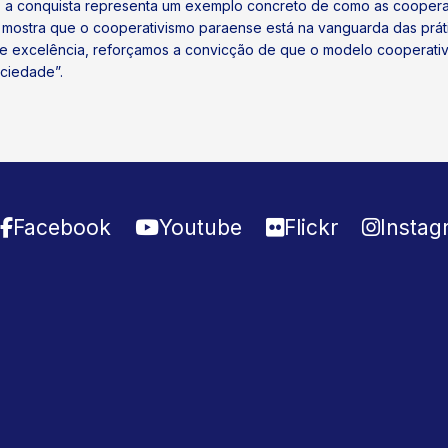
l, a conquista representa um exemplo concreto de como as coopera
mostra que o cooperativismo paraense está na vanguarda das práti
 excelência, reforçamos a convicção de que o modelo cooperativi
ciedade”.
Facebook
Youtube
Flickr
Instag