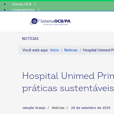
Sistema OCB
Cooperativismo
escolha consciente, escolha 
SomosCoop
NOTÍCIAS
Você está aqui:
Início
Notícias
Hospital Unimed P
Hospital Unimed Pri
práticas sustentávei
Jamylle Araújo
Notícias
29 de setembro de 2025