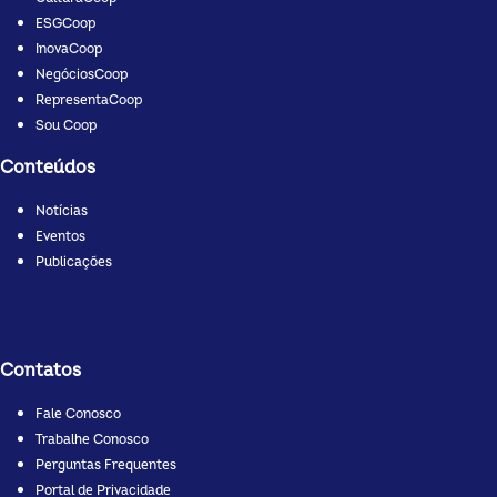
ESGCoop
InovaCoop
NegóciosCoop
RepresentaCoop
Sou Coop
Conteúdos
Notícias
Eventos
Publicações
Contatos
Fale Conosco
Trabalhe Conosco
Perguntas Frequentes
Portal de Privacidade